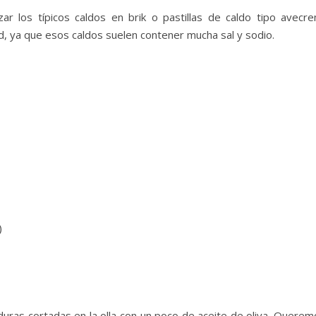
zar los típicos caldos en brik o pastillas de caldo tipo avecre
d, ya que esos caldos suelen contener mucha sal y sodio.
)
uras cortadas en la olla con un poco de aceite de oliva. Querem