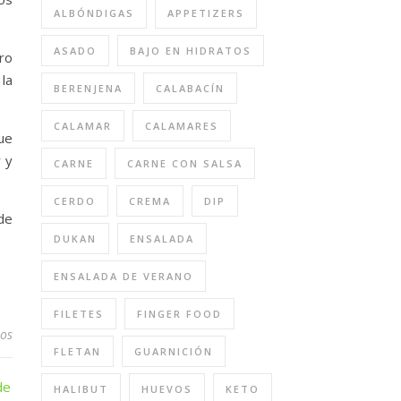
ALBÓNDIGAS
APPETIZERS
ASADO
BAJO EN HIDRATOS
ro
la
BERENJENA
CALABACÍN
CALAMAR
CALAMARES
ue
 y
CARNE
CARNE CON SALSA
CERDO
CREMA
DIP
ede
DUKAN
ENSALADA
ENSALADA DE VERANO
FILETES
FINGER FOOD
ios
FLETAN
GUARNICIÓN
HALIBUT
HUEVOS
KETO