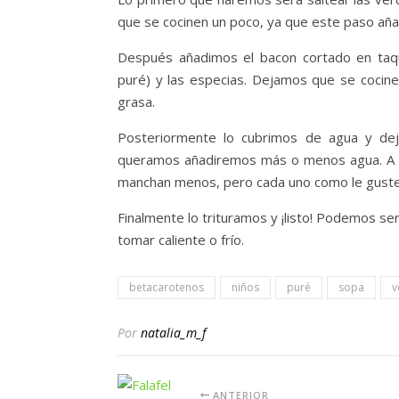
que se cocinen un poco, ya que este paso añ
Después añadimos el bacon cortado en taqu
puré) y las especias. Dejamos que se cocine
grasa.
Posteriormente lo cubrimos de agua y dej
queramos añadiremos más o menos agua. A m
manchan menos, pero cada uno como le guste
Finalmente lo trituramos y ¡listo! Podemos se
tomar caliente o frío.
betacarotenos
niños
puré
sopa
v
Por
natalia_m_f
ANTERIOR