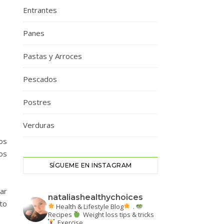
Entrantes
Panes
Pastas y Arroces
Pescados
Postres
Verduras
os
os
SÍGUEME EN INSTAGRAM
ar
nataliashealthychoices
to
Health & Lifestyle Blog
.
Recipes
Weight loss tips & tricks
Exercise