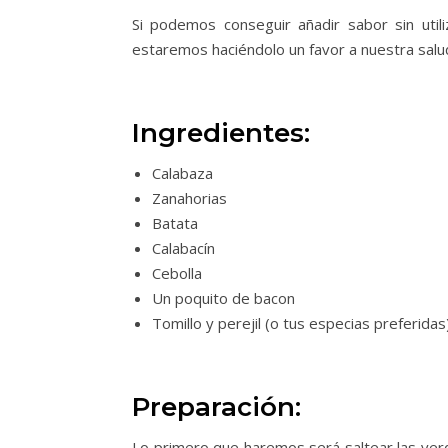
Si podemos conseguir añadir sabor sin utili
estaremos haciéndolo un favor a nuestra salu
Ingredientes:
Calabaza
Zanahorias
Batata
Calabacín
Cebolla
Un poquito de bacon
Tomillo y perejil (o tus especias preferidas
Preparación:
Lo primero que haremos será saltear las verd