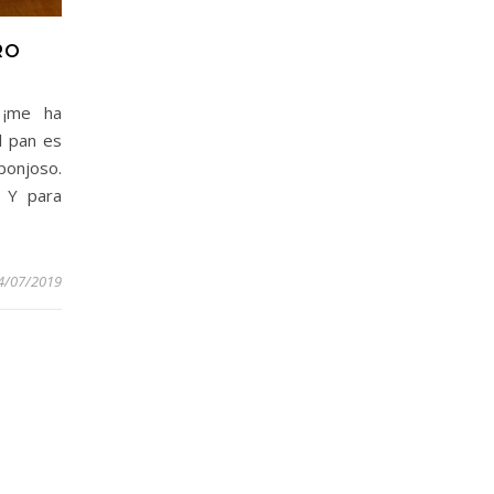
RO
 ¡me ha
l pan es
ponjoso.
. Y para
4/07/2019