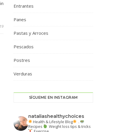
ón
Entrantes
Panes
19
Pastas y Arroces
Pescados
Postres
Verduras
SÍGUEME EN INSTAGRAM
nataliashealthychoices
Health & Lifestyle Blog
.
Recipes
Weight loss tips & tricks
Exercise